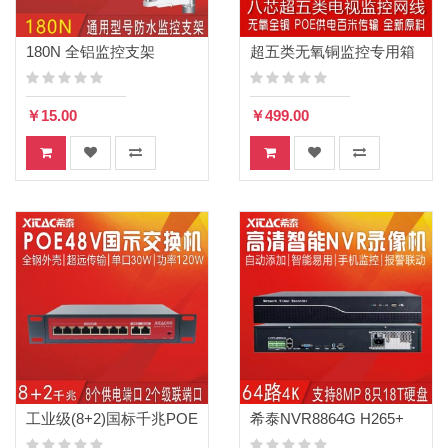
180N 全铝监控支架
超五类无氧铜监控专用箱
式网线
￥15.00
￥499.00
工业级(8+2)国标千兆POE
希泰NVR8864G H265+
交换机G802-Q
64路八盘网络高清监控录