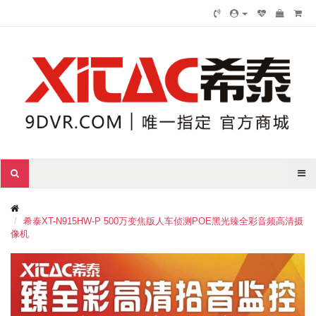
希泰XT-N915HW-P 500万变焦版人车侦测POE黑光臻全彩音频高清摄
像机