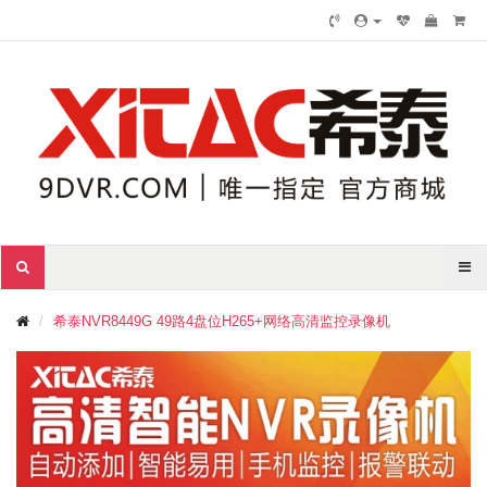
希泰NVR8449G 49路4盘位H265+网络高清监控录像机